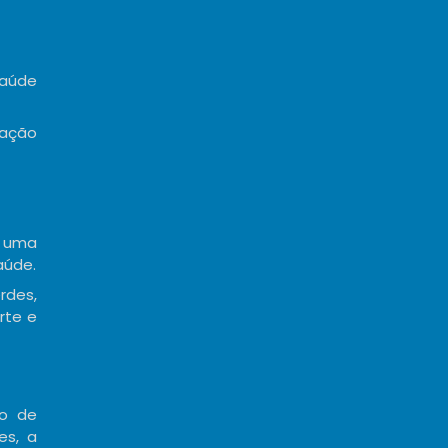
saúde
nação
e uma
aúde.
rdes,
rte e
ão de
es, a