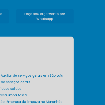
ra
Faça seu orçamento por
Whatsapp
Auxiliar de serviços gerais em São Luís
r de serviços gerais
íduos sólidos
resa limpa fossa
hão
Empresa de limpeza no Maranhão