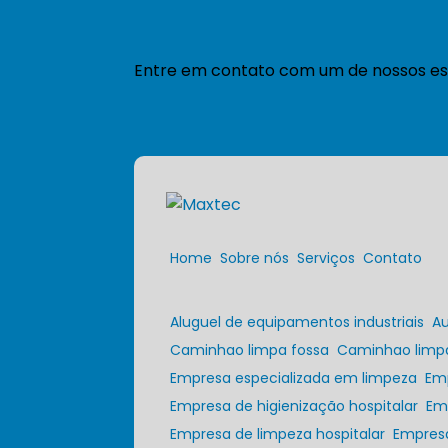
Entre em contato com um de nossos esp
Home
Sobre nós
Serviços
Contato
Aluguel de equipamentos industriais
A
Caminhao limpa fossa
Caminhao limp
Empresa especializada em limpeza
Em
Empresa de higienização hospitalar
E
Empresa de limpeza hospitalar
Empres