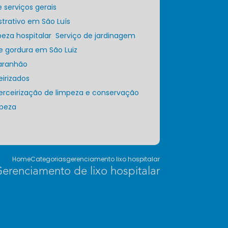
e serviços gerais
strativo em São Luís
peza hospitalar
Serviço de jardinagem
de gordura em São Luiz
Maranhão
eirizados
Terceirização de limpeza e conservação
mpeza
Home
Categorias
gerenciamento lixo hospitalar
erenciamento de lixo hospitalar