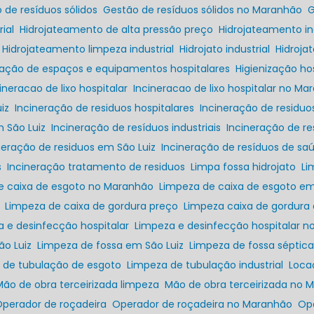
o de resíduos sólidos
Gestão de resíduos sólidos no Maranhão
ial
Hidrojateamento de alta pressão preço
Hidrojateamento in
Hidrojateamento limpeza industrial
Hidrojato industrial
Hidroj
ização de espaços e equipamentos hospitalares
Higienização h
cineracao de lixo hospitalar
Incineracao de lixo hospitalar no M
iz
Incineração de residuos hospitalares
Incineração de residu
m São Luiz
Incineração de resíduos industriais
Incineração de r
ineração de residuos em São Luiz
Incineração de resíduos de sa
s
Incineração tratamento de residuos
Limpa fossa hidrojato
L
de caixa de esgoto no Maranhão
Limpeza de caixa de esgoto em
Limpeza de caixa de gordura preço
Limpeza caixa de gordura
a e desinfecção hospitalar
Limpeza e desinfecção hospitalar 
ão Luiz
Limpeza de fossa em São Luiz
Limpeza de fossa séptic
a de tubulação de esgoto
Limpeza de tubulação industrial
Loc
Mão de obra terceirizada limpeza
Mão de obra terceirizada no
Operador de roçadeira
Operador de roçadeira no Maranhão
O