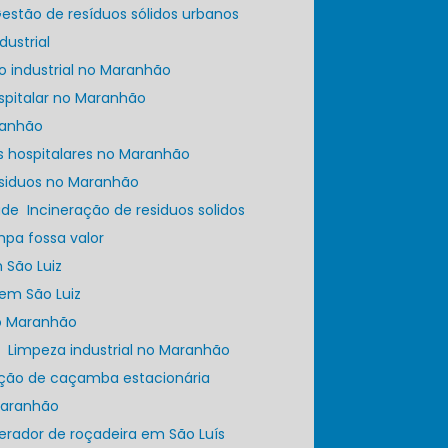
Gestão de resíduos sólidos urbanos
dustrial
ato industrial no Maranhão
ospitalar no Maranhão
aranhão
os hospitalares no Maranhão
esiduos no Maranhão
úde
Incineração de residuos solidos
impa fossa valor
 São Luiz
 em São Luiz
no Maranhão
a
Limpeza industrial no Maranhão
ação de caçamba estacionária
 Maranhão
perador de roçadeira em São Luís