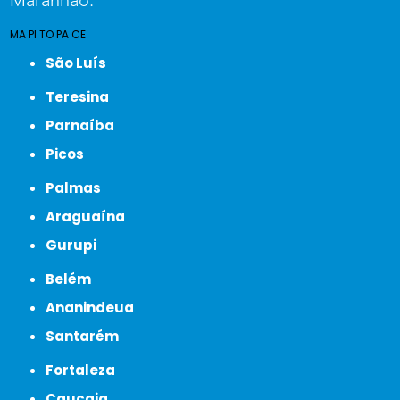
Maranhão:
MA
PI
TO
PA
CE
São Luís
Teresina
Parnaíba
Picos
Palmas
Araguaína
Gurupi
Belém
Ananindeua
Santarém
Fortaleza
Caucaia