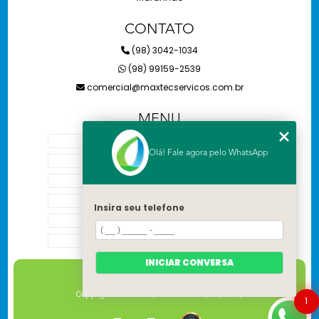
CONTATO
(98) 3042-1034
(98) 99159-2539
comercial@maxtecservicos.com.br
MENU
HOME
Olá! Fale agora pelo WhatsApp
SOBRE NÓS
SERVIÇOS
CONTATO
Insira seu telefone
CATEGORIAS
MAPA DO SITE
INICIAR CONVERSA
Copyright © Maxtec. (Lei 9610 de 19/02/1998)
1