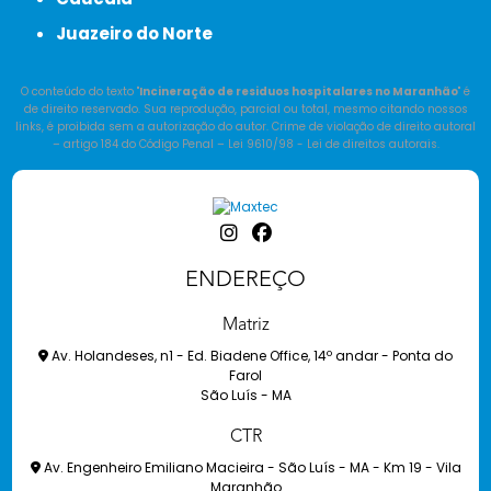
Juazeiro do Norte
O conteúdo do texto "
Incineração de residuos hospitalares no Maranhão
" é
de direito reservado. Sua reprodução, parcial ou total, mesmo citando nossos
links, é proibida sem a autorização do autor. Crime de violação de direito autoral
– artigo 184 do Código Penal –
Lei 9610/98 - Lei de direitos autorais
.
ENDEREÇO
Matriz
Av. Holandeses, n1 - Ed. Biadene Office, 14º andar - Ponta do
Farol
São Luís - MA
CTR
Av. Engenheiro Emiliano Macieira - São Luís - MA - Km 19 - Vila
Maranhão