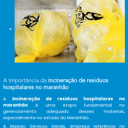
A Importância da
incineração de residuos
hospitalares no maranhão
A
incineração de residuos hospitalares no
maranhão
é uma etapa fundamental no
gerenciamento adequado desses materiais,
especialmente no estado do Maranhão.
A Maxtec Serviços Gerais, empresa referência no