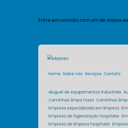
Entre em contato com um de nossos esp
Home
Sobre nós
Serviços
Contato
Aluguel de equipamentos industriais
A
Caminhao limpa fossa
Caminhao limp
Empresa especializada em limpeza
Em
Empresa de higienização hospitalar
E
Empresa de limpeza hospitalar
Empres