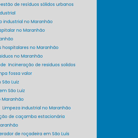
Gestão de resíduos sólidos urbanos
dustrial
ato industrial no Maranhão
ospitalar no Maranhão
aranhão
os hospitalares no Maranhão
esiduos no Maranhão
úde
Incineração de residuos solidos
impa fossa valor
 São Luiz
 em São Luiz
no Maranhão
a
Limpeza industrial no Maranhão
ação de caçamba estacionária
 Maranhão
perador de roçadeira em São Luís