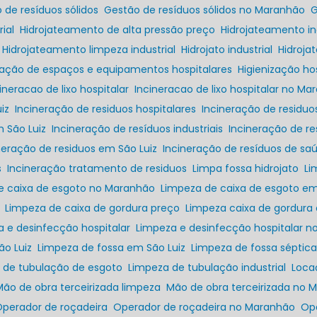
o de resíduos sólidos
Gestão de resíduos sólidos no Maranhão
ial
Hidrojateamento de alta pressão preço
Hidrojateamento in
Hidrojateamento limpeza industrial
Hidrojato industrial
Hidroj
ização de espaços e equipamentos hospitalares
Higienização h
cineracao de lixo hospitalar
Incineracao de lixo hospitalar no M
iz
Incineração de residuos hospitalares
Incineração de residu
m São Luiz
Incineração de resíduos industriais
Incineração de r
ineração de residuos em São Luiz
Incineração de resíduos de sa
s
Incineração tratamento de residuos
Limpa fossa hidrojato
L
de caixa de esgoto no Maranhão
Limpeza de caixa de esgoto em
Limpeza de caixa de gordura preço
Limpeza caixa de gordura
a e desinfecção hospitalar
Limpeza e desinfecção hospitalar 
ão Luiz
Limpeza de fossa em São Luiz
Limpeza de fossa séptic
a de tubulação de esgoto
Limpeza de tubulação industrial
Loc
Mão de obra terceirizada limpeza
Mão de obra terceirizada no
Operador de roçadeira
Operador de roçadeira no Maranhão
O