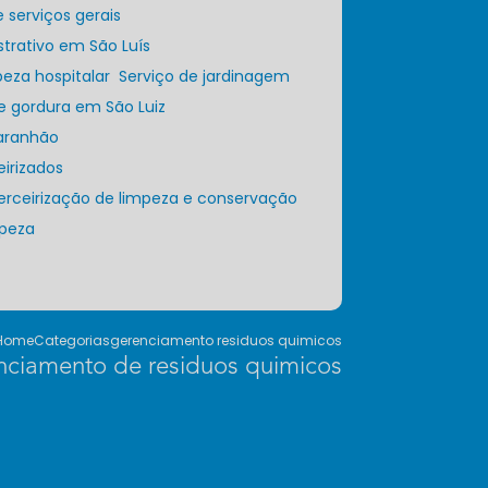
e serviços gerais
strativo em São Luís
peza hospitalar
Serviço de jardinagem
de gordura em São Luiz
Maranhão
eirizados
Terceirização de limpeza e conservação
mpeza
Home
Categorias
gerenciamento residuos quimicos
nciamento de residuos quimicos