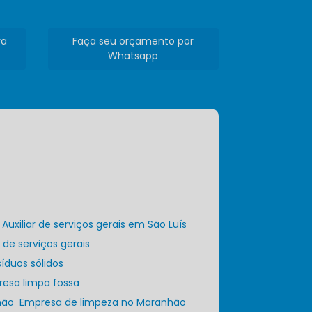
ra
Faça seu orçamento por
Whatsapp
Auxiliar de serviços gerais em São Luís
r de serviços gerais
íduos sólidos
resa limpa fossa
hão
Empresa de limpeza no Maranhão