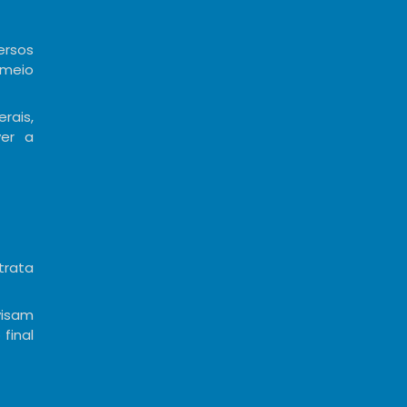
rsos
 meio
rais,
ver a
trata
visam
final