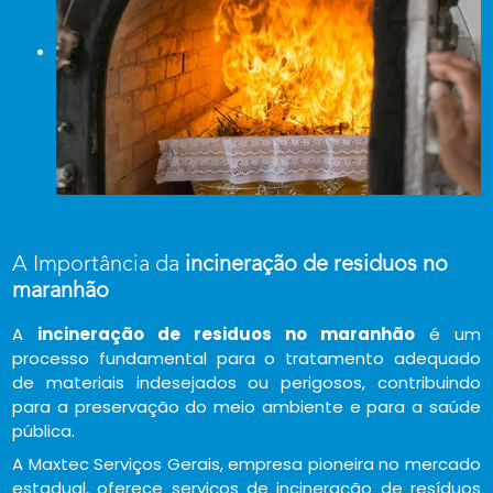
A Importância da
incineração de residuos no
maranhão
A
incineração de residuos no maranhão
é um
processo fundamental para o tratamento adequado
de materiais indesejados ou perigosos, contribuindo
para a preservação do meio ambiente e para a saúde
pública.
A Maxtec Serviços Gerais, empresa pioneira no mercado
estadual, oferece serviços de incineração de resíduos