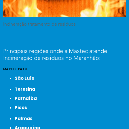
Incineração tratamento de residuos
Principais regiões onde a Maxtec atende
Incineração de residuos no Maranhão:
MA
PI
TO
PA
CE
São Luís
Teresina
Parnaíba
Picos
Palmas
Araguaína