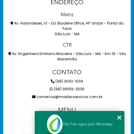
ENDEREÇO
Matriz
Av. Holandeses, n1 - Ed. Biadene Office, 14º andar - Ponta do
Farol
São Luís - MA
CTR
Av. Engenheiro Emiliano Macieira - São Luís - MA - Km 19 - Vila
Maranhão
CONTATO
(98) 3042-1034
(98) 99159-2539
comercial@maxtecservicos.com.br
MENU
HOME
Olá! Fale agora pelo WhatsApp
SOBRE NÓS