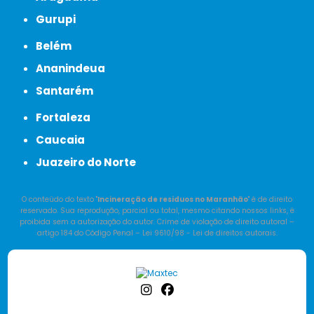
Gurupi
Belém
Ananindeua
Santarém
Fortaleza
Caucaia
Juazeiro do Norte
O conteúdo do texto "
Incineração de residuos no Maranhão
" é de direito
reservado. Sua reprodução, parcial ou total, mesmo citando nossos links, é
proibida sem a autorização do autor. Crime de violação de direito autoral –
artigo 184 do Código Penal –
Lei 9610/98 - Lei de direitos autorais
.