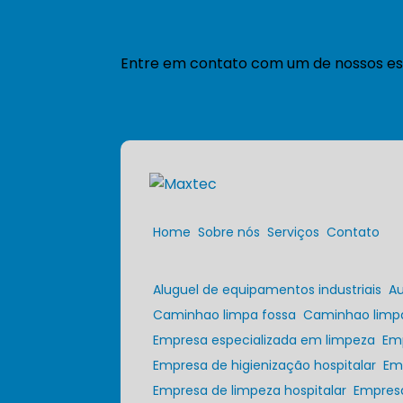
Entre em contato com um de nossos esp
Home
Sobre nós
Serviços
Contato
Aluguel de equipamentos industriais
A
Caminhao limpa fossa
Caminhao limp
Empresa especializada em limpeza
Em
Empresa de higienização hospitalar
E
Empresa de limpeza hospitalar
Empres