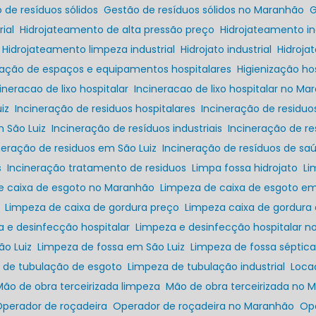
o de resíduos sólidos
Gestão de resíduos sólidos no Maranhão
ial
Hidrojateamento de alta pressão preço
Hidrojateamento in
Hidrojateamento limpeza industrial
Hidrojato industrial
Hidroj
ização de espaços e equipamentos hospitalares
Higienização h
cineracao de lixo hospitalar
Incineracao de lixo hospitalar no M
iz
Incineração de residuos hospitalares
Incineração de residu
m São Luiz
Incineração de resíduos industriais
Incineração de r
ineração de residuos em São Luiz
Incineração de resíduos de sa
s
Incineração tratamento de residuos
Limpa fossa hidrojato
L
de caixa de esgoto no Maranhão
Limpeza de caixa de esgoto em
Limpeza de caixa de gordura preço
Limpeza caixa de gordura
a e desinfecção hospitalar
Limpeza e desinfecção hospitalar 
ão Luiz
Limpeza de fossa em São Luiz
Limpeza de fossa séptic
a de tubulação de esgoto
Limpeza de tubulação industrial
Loc
Mão de obra terceirizada limpeza
Mão de obra terceirizada no
Operador de roçadeira
Operador de roçadeira no Maranhão
O