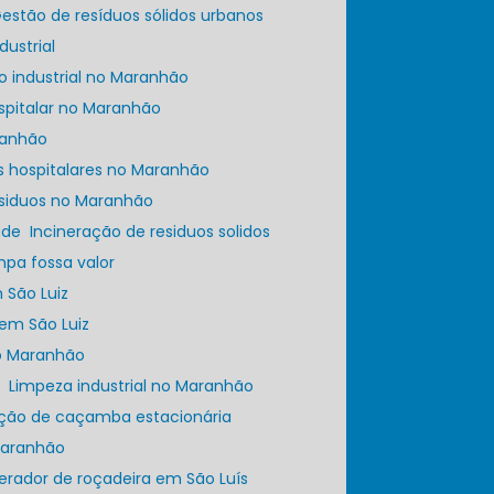
Gestão de resíduos sólidos urbanos
dustrial
ato industrial no Maranhão
ospitalar no Maranhão
aranhão
os hospitalares no Maranhão
esiduos no Maranhão
úde
Incineração de residuos solidos
impa fossa valor
 São Luiz
 em São Luiz
no Maranhão
a
Limpeza industrial no Maranhão
ação de caçamba estacionária
 Maranhão
perador de roçadeira em São Luís