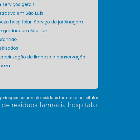
e serviços gerais
strativo em São Luís
peza hospitalar
Serviço de jardinagem
de gordura em São Luiz
Maranhão
eirizados
Terceirização de limpeza e conservação
mpeza
orias
gerenciamento residuos farmacia hospitalar
de residuos farmacia hospitalar