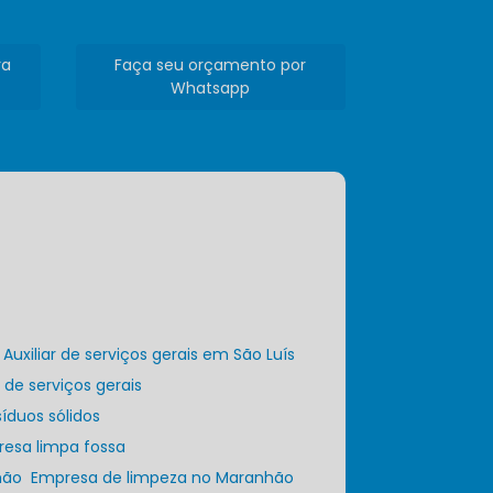
ra
Faça seu orçamento por
Whatsapp
Auxiliar de serviços gerais em São Luís
r de serviços gerais
íduos sólidos
resa limpa fossa
hão
Empresa de limpeza no Maranhão