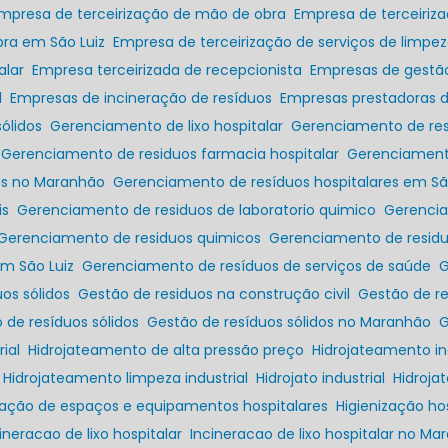
Empresa de terceirização de mão de obra
Empresa de terceiri
bra em São Luiz
Empresa de terceirização de serviços de limpe
alar
Empresa terceirizada de recepcionista
Empresas de gestã
l
Empresas de incineração de resíduos
Empresas prestadoras d
ólidos
Gerenciamento de lixo hospitalar
Gerenciamento de re
Gerenciamento de residuos farmacia hospitalar
Gerenciament
res no Maranhão
Gerenciamento de resíduos hospitalares em Sã
is
Gerenciamento de residuos de laboratorio quimico
Gerenc
Gerenciamento de residuos quimicos
Gerenciamento de resi
em São Luiz
Gerenciamento de resíduos de serviços de saúde
os sólidos
Gestão de residuos na construção civil
Gestão de r
o de resíduos sólidos
Gestão de resíduos sólidos no Maranhão
ial
Hidrojateamento de alta pressão preço
Hidrojateamento in
Hidrojateamento limpeza industrial
Hidrojato industrial
Hidroj
ização de espaços e equipamentos hospitalares
Higienização h
cineracao de lixo hospitalar
Incineracao de lixo hospitalar no M