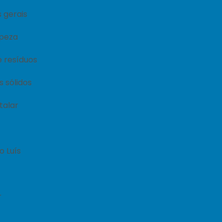
s gerais
mpeza
 resíduos
 sólidos
talar
 Luís
r