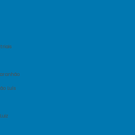
riais
 Maranhão
São Luís
Luiz