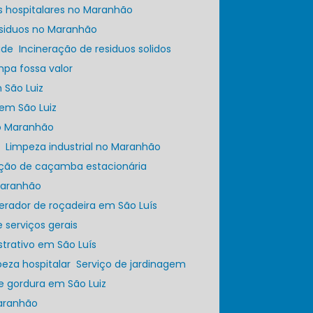
os hospitalares no Maranhão
esiduos no Maranhão
úde
Incineração de residuos solidos
impa fossa valor
 São Luiz
 em São Luiz
no Maranhão
a
Limpeza industrial no Maranhão
ação de caçamba estacionária
 Maranhão
perador de roçadeira em São Luís
e serviços gerais
strativo em São Luís
peza hospitalar
Serviço de jardinagem
de gordura em São Luiz
Maranhão