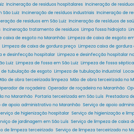
iz
Incineração de residuos hospitalares
Incineração de residu
m São Luiz
Incineração de resíduos industriais
Incineração de r
ineração de residuos em São Luiz
Incineração de resíduos de sa
s
Incineração tratamento de residuos
Limpa fossa hidrojato
L
de caixa de esgoto no Maranhão
Limpeza de caixa de esgoto em
Limpeza de caixa de gordura preço
Limpeza caixa de gordura
a e desinfecção hospitalar
Limpeza e desinfecção hospitalar 
ão Luiz
Limpeza de fossa em São Luiz
Limpeza de fossa séptic
a de tubulação de esgoto
Limpeza de tubulação industrial
Loc
Mão de obra terceirizada limpeza
Mão de obra terceirizada no
Operador de roçadeira
Operador de roçadeira no Maranhão
O
zada no Maranhão
Portaria terceirizada em São Luís
Prestadora d
ço de apoio administrativo no Maranhão
Serviço de apoio admini
Serviço de higienização hospitalar
Serviço de higienização e lim
erviço de jardinagem em São Luís
Serviço de limpeza de caixa 
iço de limpeza terceirizado
Serviço de limpeza terceirizado no 