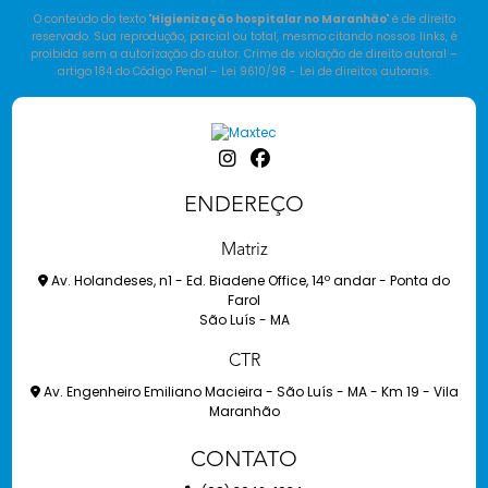
O conteúdo do texto "
Higienização hospitalar no Maranhão
" é de direito
reservado. Sua reprodução, parcial ou total, mesmo citando nossos links, é
proibida sem a autorização do autor. Crime de violação de direito autoral –
artigo 184 do Código Penal –
Lei 9610/98 - Lei de direitos autorais
.
ENDEREÇO
Matriz
Av. Holandeses, n1 - Ed. Biadene Office, 14º andar - Ponta do
Farol
São Luís - MA
CTR
Av. Engenheiro Emiliano Macieira - São Luís - MA - Km 19 - Vila
Maranhão
CONTATO