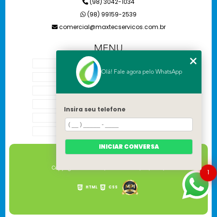
(98) 3042-1034
(98) 99159-2539
comercial@maxtecservicos.com.br
MENU
HOME
Olá! Fale agora pelo WhatsApp
SOBRE NÓS
SERVIÇOS
CONTATO
Insira seu telefone
CATEGORIAS
MAPA DO SITE
INICIAR CONVERSA
Copyright © Maxtec. (Lei 9610 de 19/02/1998)
1
HTML
CSS