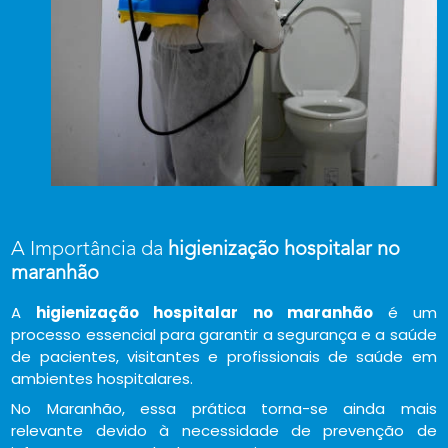
A Importância da
higienização hospitalar no
maranhão
A
higienização hospitalar no maranhão
é um
processo essencial para garantir a segurança e a saúde
de pacientes, visitantes e profissionais de saúde em
ambientes hospitalares.
No Maranhão, essa prática torna-se ainda mais
relevante devido à necessidade de prevenção de